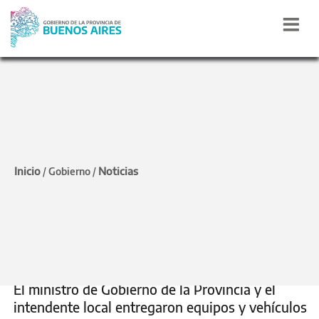
Estado presente
Bianco y Succurro
Inicio
Noticias
/
Gobierno
/
compartieron una
jornada de trabajo en
Salliqueló
El ministro de Gobierno de la Provincia y el
intendente local entregaron equipos y vehículos