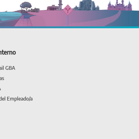
nterno
il GBA
as
A
 del Empleado/a