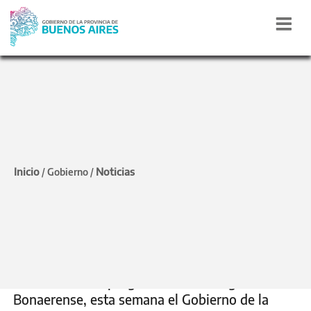
INCLUSIÓN DIGITAL
La Provincia entregó
Inicio
Noticias
/
Gobierno
/
computadoras a
estudiantes de Dolores y
General Guido
En el marco del programa Conectar Igualdad
Bonaerense, esta semana el Gobierno de la