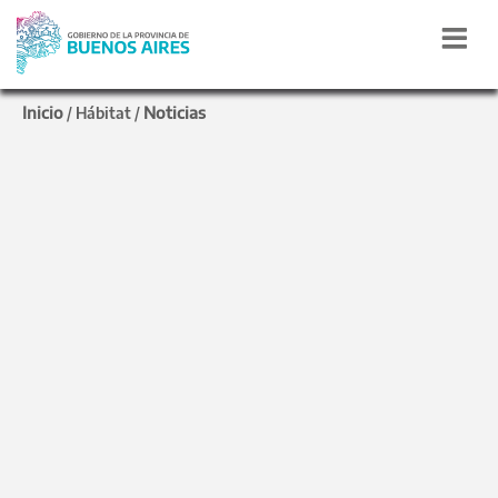
Inicio
Noticias
/
Hábitat
/
“HÁBITAT, DESARROLLO Y
GESTIÓN
El Ministerio de Hábitat
capacita en políticas
públicas
El Instituto de la Vivienda de la Provincia de
Buenos Aires y el Organismo Provincial de
Integración Social y Urbana están a cargo de
dos módulos del curso