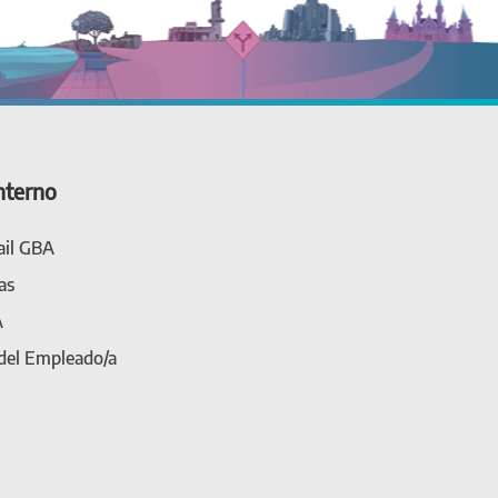
nterno
il GBA
as
A
 del Empleado/a