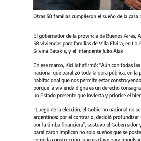
Otras 58 familias cumplieron el sueño de la casa 
El gobernador de la provincia de Buenos Aires, Ax
58 viviendas para familias de Villa Elvira, en La 
Silvina Batakis, y el intendente Julio Alak.
En ese marco, Kicillof afirmó: “Aún con todas la
nacional que paralizó toda la obra pública, en la
habitacional que nos permite estar construyend
porque la vivienda digna es un derecho consagr
un Estado presente que invierta y priorice el bie
“Luego de la elección, el Gobierno nacional no se
argentinos: por el contrario, decidió profundizar
por la timba financiera”, sostuvo el Gobernador 
paralizaron implican no solo sueños que se poste
como la construcción, que es clave para impulsar