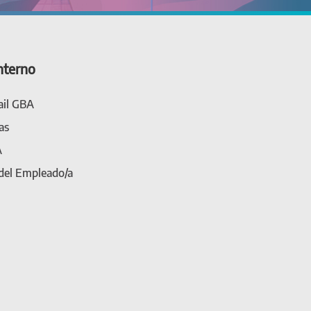
nterno
il GBA
as
A
 del Empleado/a