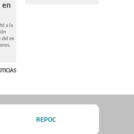
i en
tó a la
ión
 del ex
anos.
TICIAS
REPOC