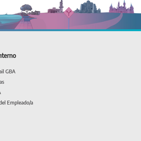
nterno
il GBA
as
A
 del Empleado/a