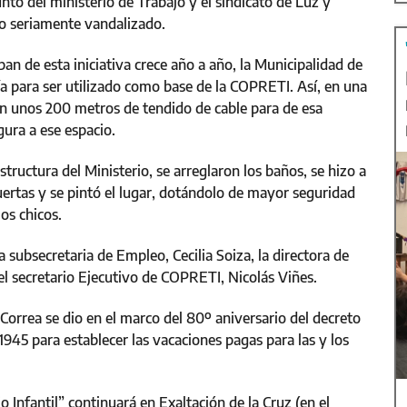
nto del ministerio de Trabajo y el sindicato de Luz y
do seriamente vandalizado.
an de esta iniciativa crece año a año, la Municipalidad de
ría para ser utilizado como base de la COPRETI. Así, en una
on unos 200 metros de tendido de cable para de esa
ura a ese espacio.
tructura del Ministerio, se arreglaron los baños, se hizo a
uertas y se pintó el lugar, dotándolo de mayor seguridad
los chicos.
 subsecretaria de Empleo, Cecilia Soiza, la directora de
el secretario Ejecutivo de COPRETI, Nicolás Viñes.
o Correa se dio en el marco del 80º aniversario del decreto
945 para establecer las vacaciones pagas para las y los
 Infantil” continuará en Exaltación de la Cruz (en el