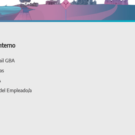
nterno
il GBA
as
A
 del Empleado/a