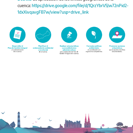
cuenca:
https://drive.google.com/file/d/1QrzYbrV5Jw72nPid2-
1dxXivqavgFB7w/view?usp=drive_link