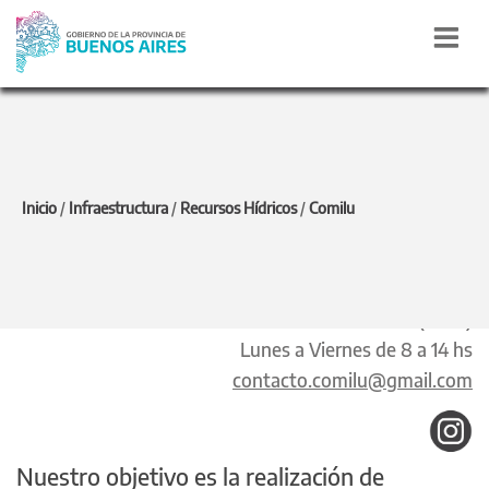
COMILU
Inicio
/
Infraestructura
/
Recursos Hídricos
/
Comilu
Calle 5 N° 366 e/ 39 y 40, Piso 10°, Oficina 1 - La
Plata(1900)
Lunes a Viernes de 8 a 14 hs
contacto.comilu@gmail.com
Nuestro objetivo es la realización de