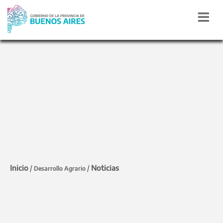
MAR DEL PLATA Y MIRAMAR
Javier Rodríguez anunció
la inscripción de nuevas
variedades de trigo
Inicio
Noticias
/
/
Desarrollo Agrario
El ministro participó del congreso A Todo Trigo
donde valoró el registro de las variedades
desarrolladas junto al INTA y reclamó por el
desguace del organismo nacional.