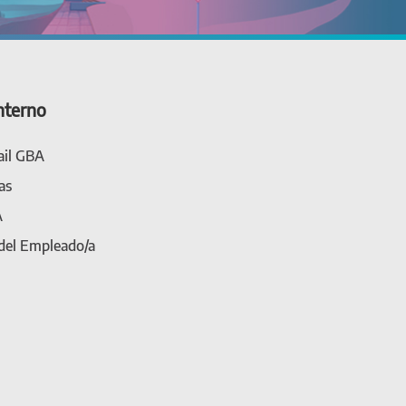
nterno
il GBA
as
A
 del Empleado/a