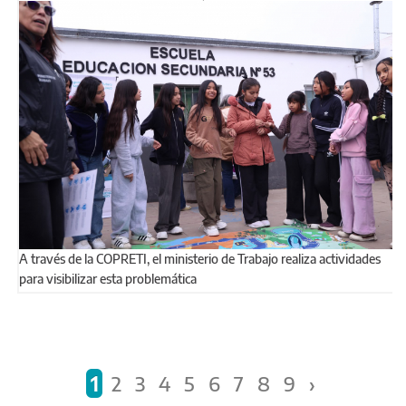
A través de la COPRETI, el ministerio de Trabajo realiza actividades
para visibilizar esta problemática
Páginas
1
2
3
4
5
6
7
8
9
›