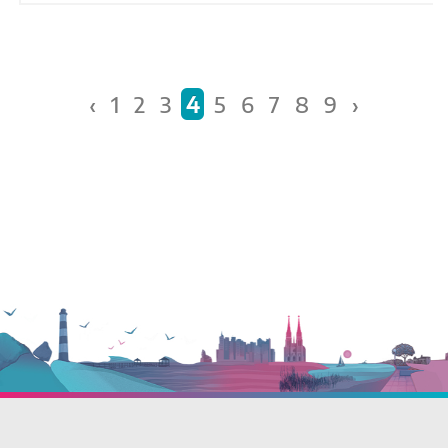
Páginas
‹
1
2
3
4
5
6
7
8
9
›